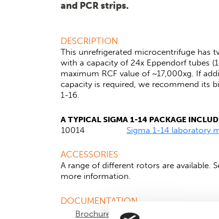
and PCR strips.
DESCRIPTION
This unrefrigerated microcentrifuge has t
with a capacity of 24x Eppendorf tubes (1
maximum RCF value of ~17,000xg. If addi
capacity is required, we recommend its bi
1-16.
A TYPICAL SIGMA 1-14 PACKAGE INCLUD
10014
Sigma 1-14 laboratory m
Angle rotor for 24 x 1.5
ACCESSORIES
12084
incl. polysulfone lid no.
A range of different rotors are available. 
more information.
This model is also available as a refrigera
1-14K
.
DOCUMENTATION
Brochure centrifuge Sigma
EC de