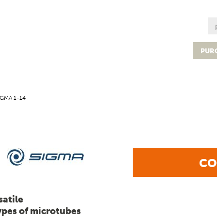
PUR
IGMA 1-14
CO
satile
types of microtubes