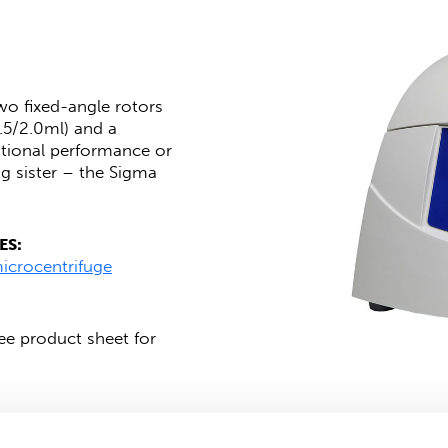
wo fixed-angle rotors
.5/2.0ml) and a
tional performance or
g sister – the Sigma
ES:
icrocentrifuge
/2.0 ml reaction tubes,
 17882
See product sheet for
ted version: the
Sigma
claration