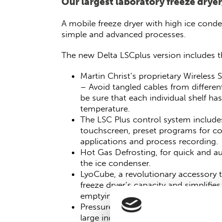
Our largest laboratory freeze dryer
A mobile freeze dryer with high ice conde
simple and advanced processes.
The new Delta LSCplus version includes th
Martin Christ’s proprietary Wireless
– Avoid tangled cables from differe
be sure that each individual shelf has
temperature.
The LSC Plus control system includes
touchscreen, preset programs for 
applications and process recording.
Hot Gas Defrosting, for quick and a
the ice condenser.
LyoCube, a revolutionary accessory t
freeze dryer’s capacity and simplifie
emptying.
Pressure increase test, a function no
large industrial freeze dryers. This 