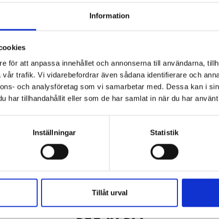
ther freeze drying is
Information
cookies
NTATION
VIDEO
e för att anpassa innehållet och annonserna till användarna, tillh
vår trafik. Vi vidarebefordrar även sådana identifierare och anna
nnons- och analysföretag som vi samarbetar med. Dessa kan i sin
city. Available with
har tillhandahållit eller som de har samlat in när du har använt 
er our range of
pilot
Inställningar
Statistik
Tillåt urval