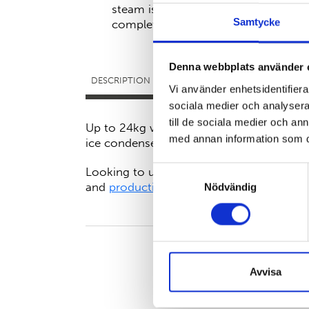
steam is in the chamber and thus whe
Samtycke
complete.
Denna webbplats använder 
DESCRIPTION
ACCESSORIES
DOCUME
Vi använder enhetsidentifierar
sociala medier och analysera 
till de sociala medier och a
Up to 24kg water or solvent handling capa
med annan information som du 
ice condenser temperature -85 degrees.
Samtyckesval
Looking to upscale your process? Discov
and
production
freeze-dryers.
Nödvändig
Avvisa