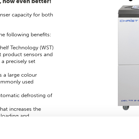
, now even better!
nser capacity for both
e following benefits:
 Shelf Technology (WST)
nt product sensors and
 a precisely set
 a large colour
commonly used
utomatic defrosting of
hat increases the
s loading and
rmally reserved for
indicates how much