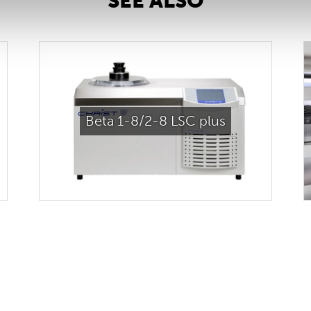
SEE ALSO
Beta 1-8/2-8 LSC plus