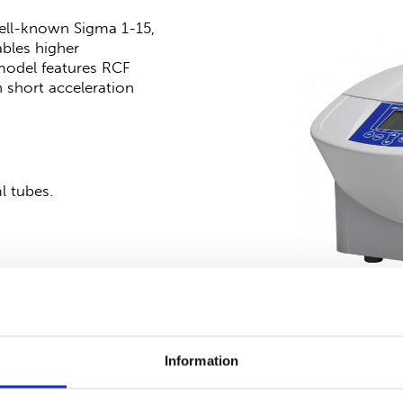
well-known Sigma 1-15,
bles higher
 model features RCF
 short acceleration
l tubes.
fuging PCR strips,
ysis)
rol basic display
Information
ted version: the
Sigma
See product sheet for