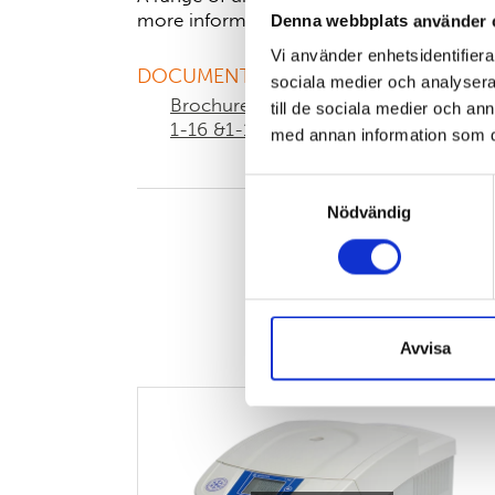
more information.
Denna webbplats använder 
Vi använder enhetsidentifierar
DOCUMENTATION
sociala medier och analysera 
Brochure centrifuge Sigma
EC de
till de sociala medier och a
1-16 &1-16K
med annan information som du 
Samtyckesval
Nödvändig
Avvisa