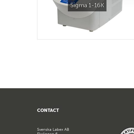
Sigma 1-16K
CONTACT
Svenska Labex AB
Ekslingan 6,