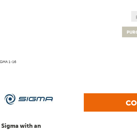
PUR
IGMA 1-16
CO
 Sigma with an