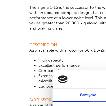
The Sigma 1-16 is the successor to the 
with an updated compact design that ena
performance at a lower noise level. This
values greater than 20,000 x g along with
and braking times.
DESCRIPTION
Also available with a rotor for 36 x 1.5-2m
High capacity
Excellent performance
Compact design
Extensive range of rotors (for centri
microliter tubes and hematocrit anal
Equipped with user friendly Spin cont
Samtycke
This model is also available as a refrigera
ACCESSORIES
1-16K
.
A range of different rotors are available. 