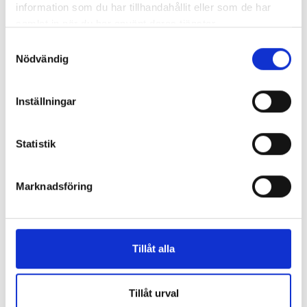
information som du har tillhandahållit eller som de har
samlat in när du har använt deras tjänster.
Samtyckesval
Nödvändig
Freeze drying workshops
Inställningar
Statistik
Marknadsföring
Tillåt alla
Aseptic freeze drying
Tillåt urval